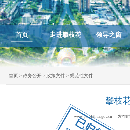
首页
走进攀枝花
领导之窗
首页
>
政务公开
>
政策文件
>
规范性文件
攀枝
www.panzhihua.gov.cn 发
已归档