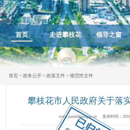
首页
走进攀枝花
领导之窗
首页
>
政务公开
>
政策文件
>
规范性文件
攀枝花市人民政府关于落实
www.panzhihua.gov.cn 发布时间：
201
已归档