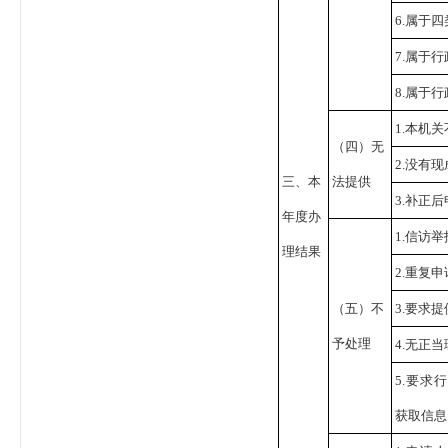
6.属于
7.属于
8.属于
1.本机
（四）无
2.没有
三、本
法提供
3.补正
年度办
1.信访
理结果
2.重复申
（五）不
3.要求
予处理
4.无正
5.要求
获取信息