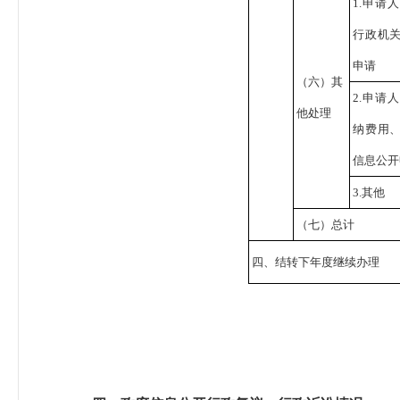
1.申请
行政机
申请
（六）其
2.申请
他处理
纳费用
信息公开
3.其他
（七）总计
四、结转下年度继续办理