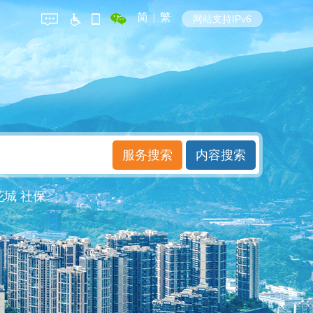
简
|
繁
网站支持IPv6
花城
社保