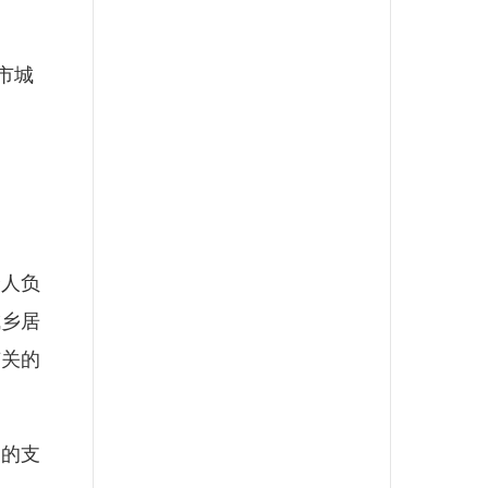
市城
人负
城乡居
有关的
的支