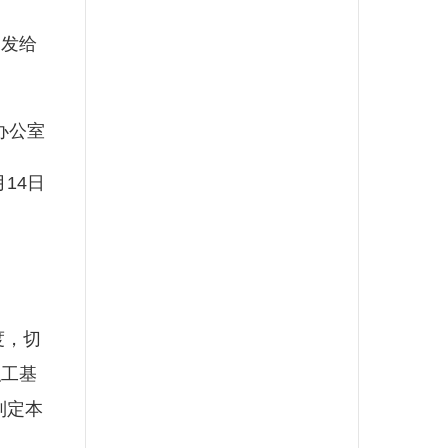
发给
办公室
14日
度，切
职工基
制定本