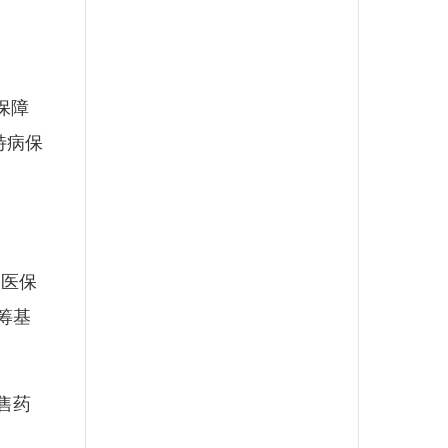
保障
特病保
医保
筹基
售药