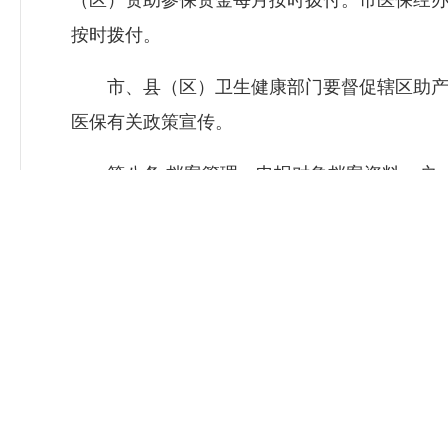
（区）资助参保资金每月按时拨付。市医保经
按时拨付。
市、县（区）卫生健康部门要督促辖区助产机
医保有关政策宣传。
第八条 档案管理。申报对象档案资料一户一
第九条 监督管理。医保、财政和卫生健康部
效使用。
第十条 法律责任。申报对象提供虚假材料，
任。
第十一条 本细则自2025年6月1日施行，