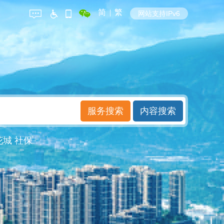
简
|
繁
网站支持IPv6
花城
社保