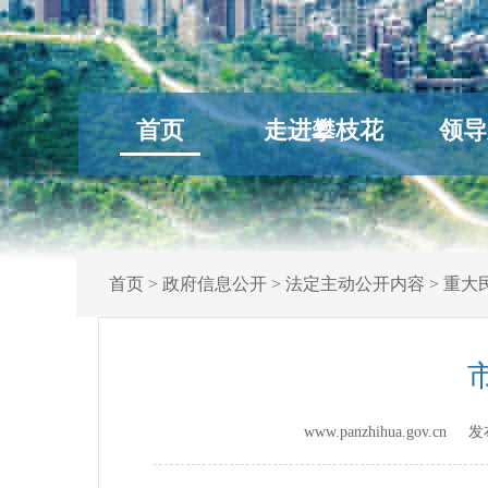
首页
走进攀枝花
领导
首页
>
政府信息公开
>
法定主动公开内容
>
重大
www.panzhihua.gov.c