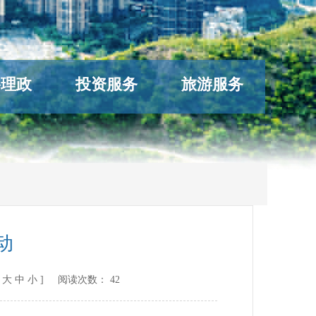
络理政
投资服务
旅游服务
动
[
大
中
小
] 阅读次数：
42