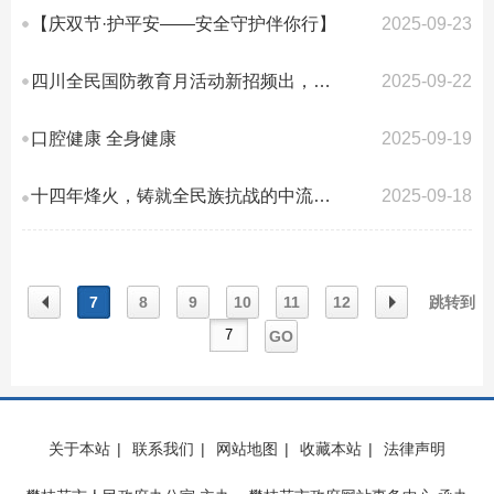
【庆双节·护平安——安全守护伴你行】
2025-09-23
四川全民国防教育月活动新招频出，让国防教育“活”起来“实”起来
2025-09-22
口腔健康 全身健康
2025-09-19
十四年烽火，铸就全民族抗战的中流砥柱
2025-09-18
7
8
9
10
11
12
跳转到
GO
上一
下一
关于本站
|
联系我们
|
网站地图
|
收藏本站
|
法律声明
页
页