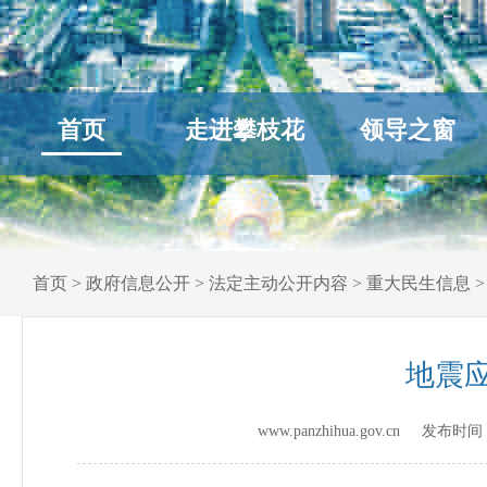
首页
走进攀枝花
领导之窗
首页
>
政府信息公开
>
法定主动公开内容
>
重大民生信息
地震
www.panzhihua.gov.cn 发布时