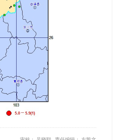
审核： 吴晓聪 责任编辑： 左凯文