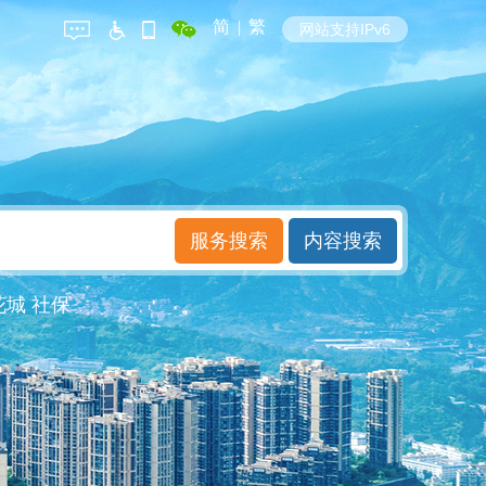
简
|
繁
网站支持IPv6
花城
社保