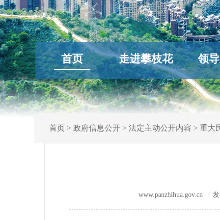
首页
走进攀枝花
领导
首页
>
政府信息公开
>
法定主动公开内容
>
重大
www.panzhihua.gov.c