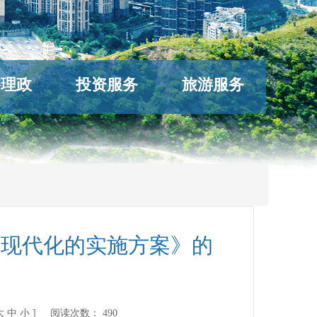
络理政
投资服务
旅游服务
设现代化的实施方案》的
大
中
小
] 阅读次数：
490