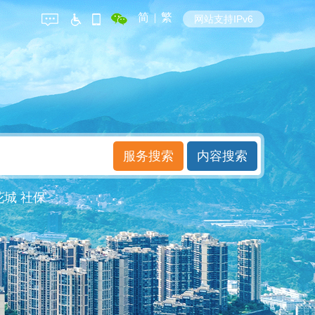
简
|
繁
网站支持IPv6
花城
社保