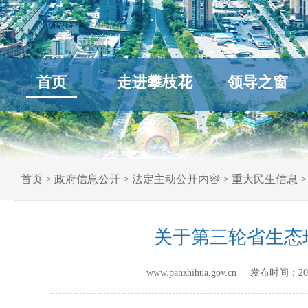
首页
走进攀枝花
领导之窗
首页
>
政府信息公开
>
法定主动公开内容
>
重大民生信息
关于第三轮省生态
www.panzhihua.gov.cn 发布时间：
20