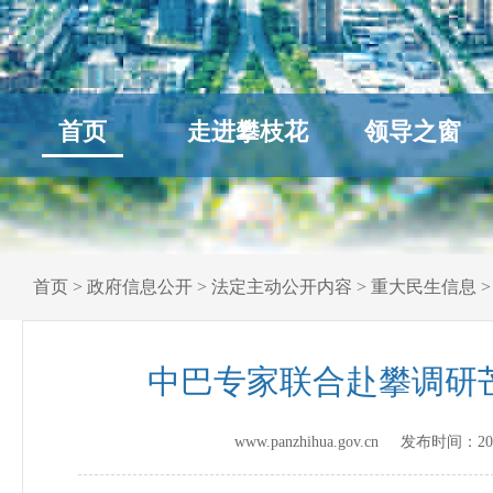
首页
走进攀枝花
领导之窗
首页
>
政府信息公开
>
法定主动公开内容
>
重大民生信息
中巴专家联合赴攀调研
www.panzhihua.gov.cn 发布时间：
20