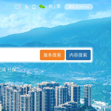
简
|
繁
网站支持IPv6
花城
社保