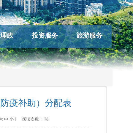
络理政
投资服务
旅游服务
物防疫补助）分配表
大
中
小
] 阅读次数：
78