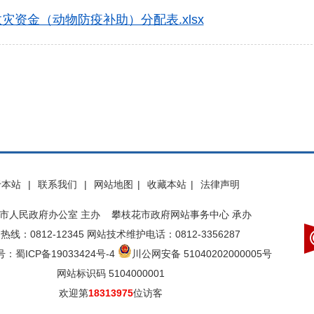
灾资金（动物防疫补助）分配表.xlsx
于本站
|
联系我们
|
网站地图
|
收藏本站
|
法律声明
市人民政府办公室 主办 攀枝花市政府网站事务中心 承办
热线：0812-12345 网站技术维护电话：0812-3356287
：蜀ICP备19033424号-4
川公网安备 51040202000005号
网站标识码 5104000001
欢迎第
18313975
位访客