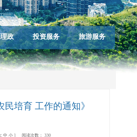
络理政
投资服务
旅游服务
农民培育 工作的通知》
大
中
小
] 阅读次数：
330