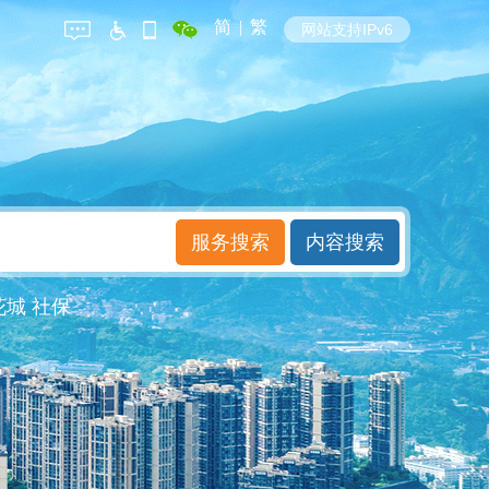
简
|
繁
网站支持IPv6
花城
社保