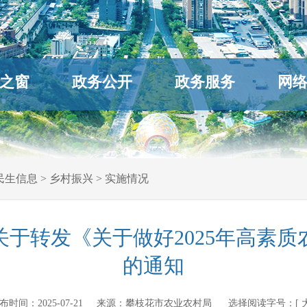
之窗
政务公开
政务服务
网
民生信息
>
乡村振兴
>
实施情况
关于转发《关于做好2025年高素质
的通知
n 发布时间：
2025-07-21
来源：
攀枝花市农业农村局
选择阅读字号：[