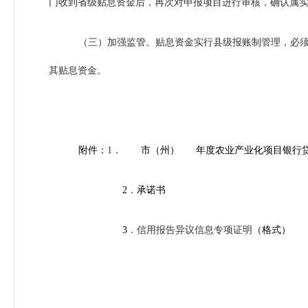
门收到省级贴息资金后，再次对申报项目进行审核，确认属
（三）加强监管。贴息资金实行县级报账制管理，必
其贴息资金。
附件：
1．
市（州） 年度农业产业化项目银
行
2
．
承诺书
3
．信用报告异议信息专项证明
（格式）