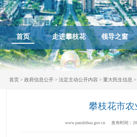
首页
走进攀枝花
领导之窗
首页
>
政府信息公开
>
法定主动公开内容
>
重大民生信息
攀枝花市农
www.panzhihua.gov.cn 发布时间：
20