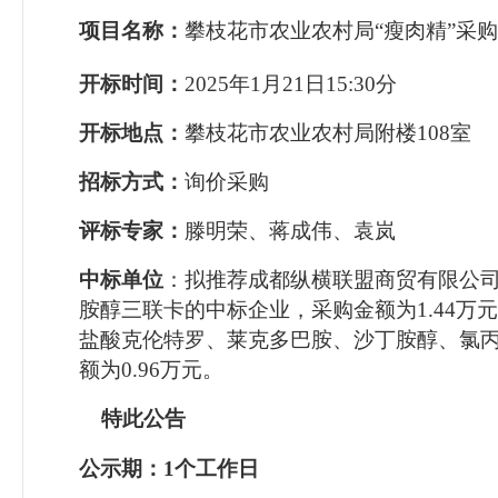
项目名称：
攀枝花市农业农村局
“
瘦肉精
”
采购
开标时间：
2025
年
1
月
21
日
15:30分
开标地点：
攀枝花市农业农村局附楼
108
室
招标方式：
询价采购
评标专家：
滕明荣、蒋成伟、袁岚
中标单位
：
拟推荐成都纵横联盟商贸有限公
胺醇三联卡的中标企业，采购金额为
1.44
万元
盐酸克伦特罗、莱克多巴胺、沙丁胺醇、氯
额为
0.96
万元。
特此公告
公示期：
1
个工作日