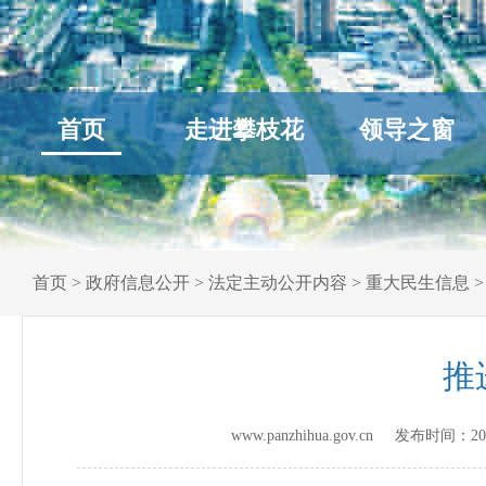
首页
走进攀枝花
领导之窗
首页
>
政府信息公开
>
法定主动公开内容
>
重大民生信息
推
www.panzhihua.gov.cn 发布时间：
20