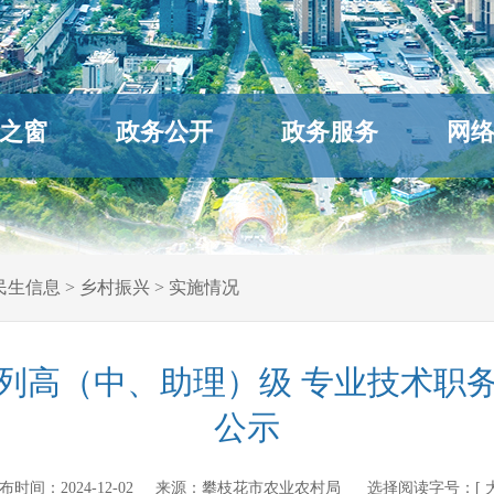
之窗
政务公开
政务服务
网
民生信息
>
乡村振兴
>
实施情况
业系列高（中、助理）级 专业技术职
公示
n 发布时间：
2024-12-02
来源：
攀枝花市农业农村局
选择阅读字号：[