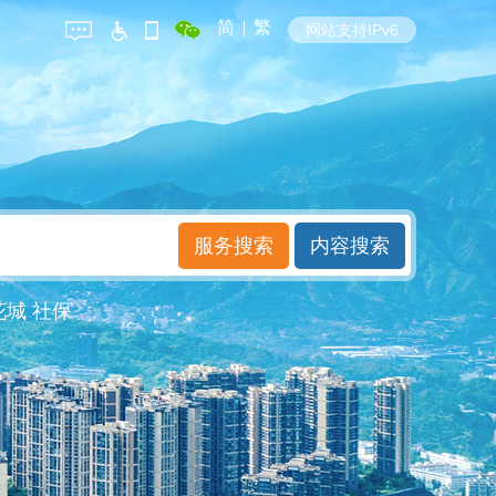
简
|
繁
网站支持IPv6
花城
社保