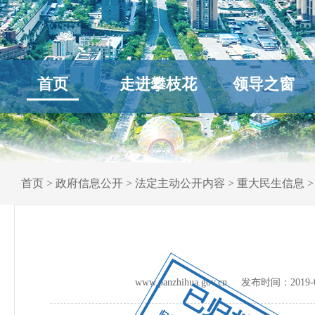
首页
走进攀枝花
领导之窗
首页
>
政府信息公开
>
法定主动公开内容
>
重大民生信息
www.panzhihua.gov.cn 发布时间：
2019-
已归档