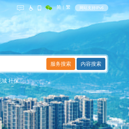
简
|
繁
网站支持IPv6
花城
社保