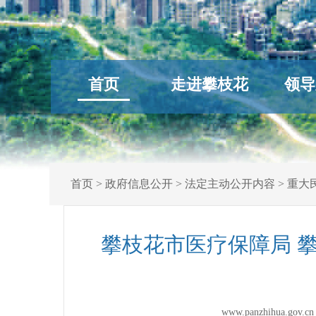
首页
走进攀枝花
领导
首页
>
政府信息公开
>
法定主动公开内容
>
重大
攀枝花市医疗保障局 
www.panzhihua.g