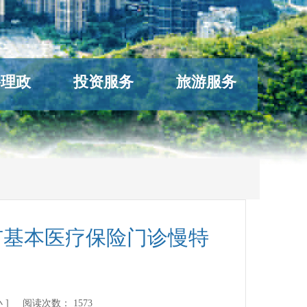
络理政
投资服务
旅游服务
市基本医疗保险门诊慢特
小
] 阅读次数：
1573