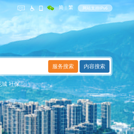
简
|
繁
网站支持IPv6
花城
社保