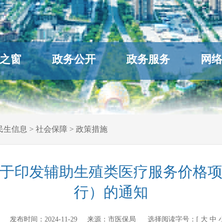
之窗
政务公开
政务服务
网
民生信息
>
社会保障
>
政策措施
于印发辅助生殖类医疗服务价格
行）的通知
ov.cn 发布时间：
2024-11-29
来源：
市医保局
选择阅读字号：[
大
中