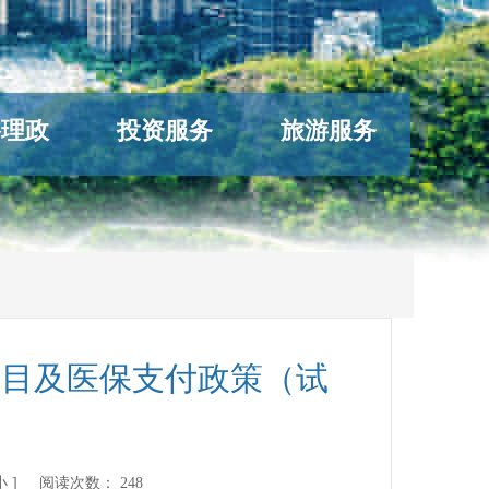
络理政
投资服务
旅游服务
项目及医保支付政策（试
小
] 阅读次数：
248