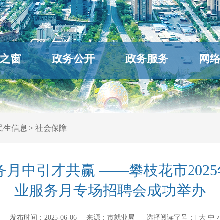
之窗
政务公开
政务服务
网
民生信息
>
社会保障
务月中引才共赢 ——攀枝花市202
业服务月专场招聘会成功举办
ov.cn 发布时间：
2025-06-06
来源：
市就业局
选择阅读字号：[
大
中