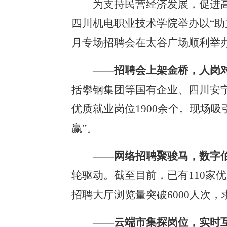
为
支持民营经济发展，促进
四川机电职业技术学院
举办
以
“
助
月专场招聘会在
太谷
广场顺利举
——
招聘会上架金桥，人岗
括攀钢集团等国有企业、四川安
优质就业岗位
1900
余个
。
现场吸引
赢
”
。
——
网络
招聘
聚骏马
，
数字
轮驱动。截
至
目前，已有110
家优
招聘大厅浏览量突破6000
人次，
——
云端市集
探
岗位
，
实时