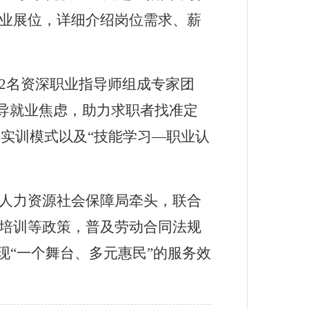
业展位，详细介绍岗位需求、薪
2
名资深职业指导师组成专家团
导就业焦虑，助力求职者找准定
的实训模式
以及
“
技能学习
—
职业认
人力资源社会保障局
牵头，联合
培训等政策
，普及劳动合同法规
现
“
一个舞台
、
多元惠民
”
的服务效