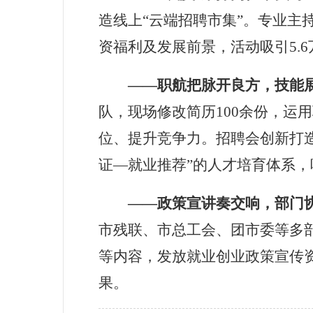
造线上
“
云端招聘市集
”
。专业主
资福利及发展前景，活动吸引5.6
——
职航把脉开良方，
技能
队，现场修改简历
1
00
余份，运用
位、提升竞争力。招聘会创新打
证
—
就业推荐
”
的人才培育体系
，
——
政策宣讲奏交响
，
部门
市残联、市总工会、团市委等多
等内容，
发放就业创业政策宣传
果。