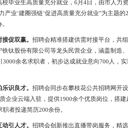
高校毕业生
高质量充分就业
，
6
月4
日，由市人力
力产业
‘
建圈强链
’
促进高质量充分就业
”
为主题的
办。
对接促双赢
。
招聘会精准搭建供需对接平台，共组织
宁铁钛股份有限公司等龙头民营企业，涵盖制造
3000
余名求职者，初步达成就业意向
700
人，实
伯乐识良
才
。
招聘会同步在攀枝花公共招聘网开
质企业云端入驻，提供
1900
余
个优质岗位，搭建
求职者投递简历
200
余份
。
互动
引
人才。
招聘会创新推出直播带岗服务，精选