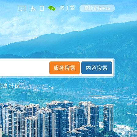
简
|
繁
网站支持IPv6
花城
社保