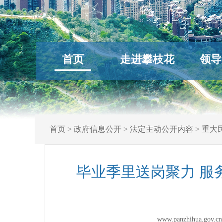
首页
走进攀枝花
领导
首页
>
政府信息公开
>
法定主动公开内容
>
重大
毕业季里送岗聚力 服
www.panzhihua.g