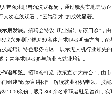
持人带领求职者沉浸式探岗，通过镜头实地走访企
万人次在线观看，
“
云端引才
”
的成效
显著
。
展示启发展
。
招聘会特设
“
职业指导专家门诊
”
，由
职业兴趣测评帮助
80
名迷茫求职者明确方向
，
疏
造技能培训特色服务专区，展示
无人机
行业领先
吸引青年求职者参与新业态就业培训。
协作谱和弦
。
招聘会打造
“
政策宣讲大舞台
”
，由
市
部门组建
“
政策宣讲团
”
，解读
就业
补贴申领、技能
资料
2000
余份
，
吸引800
余名求职者驻足咨询，实