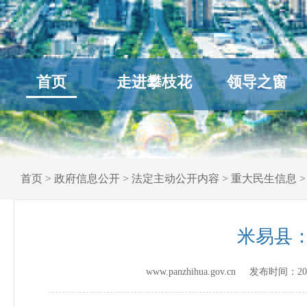
首页
走进攀枝花
领导之窗
首页
>
政府信息公开
>
法定主动公开内容
>
重大民生信息
米易县
www.panzhihua.gov.cn 发布时间：
20