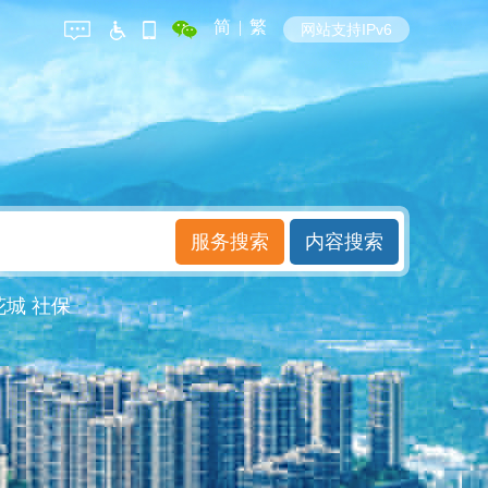
简
|
繁
网站支持IPv6
花城
社保