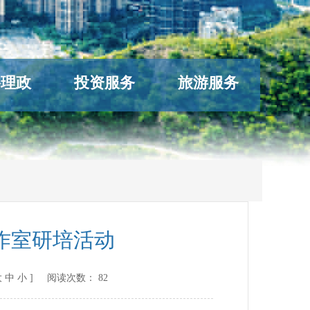
络理政
投资服务
旅游服务
作室研培活动
大
中
小
] 阅读次数：
82