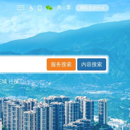
简
|
繁
网站支持IPv6
花城
社保