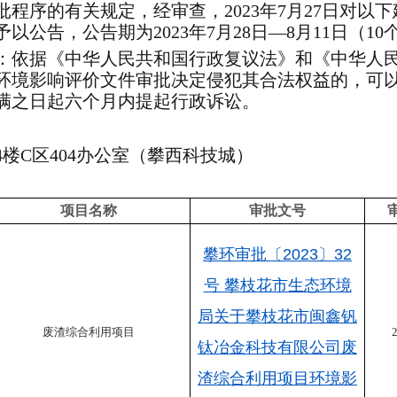
批程序的有关规定，经审查，20
2
3
年
7
月
27
日
对以下
予以公告，公告期为
202
3
年
7
月
28
日
—
8
月
11
日
（10
：依据《中华人民共和国行政复议法》和《中华人
环境影响评价文件审批决定侵犯其合法权益的，可
满之日起
六
个月内提起行政诉讼。
4
楼
C
区
404
办公室
（攀西科技城）
项目名称
审批文号
攀环审批〔2023〕32
号 攀枝花市生态环境
局关于攀枝花市闽鑫钒
废渣综合利用项目
2
钛冶金科技有限公司废
渣综合利用项目环境影