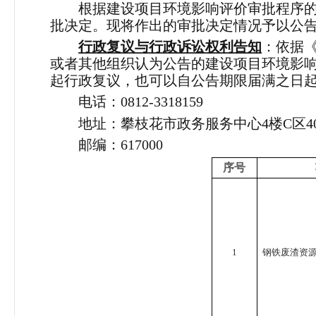
根据建设项目环境影响评价审批程序的
批决定。现将作出的审批决定情况予以公
行政复议与行政诉讼权利告知
：依据
或者其他组织认为公告的建设项目环境影
起行政复议，也可以自公告期限届满之日
电话：0812-3318159
地址：攀枝花市政务服务中心
4
楼
C
区
4
邮编：617000
序号
1
钢铁废渣资