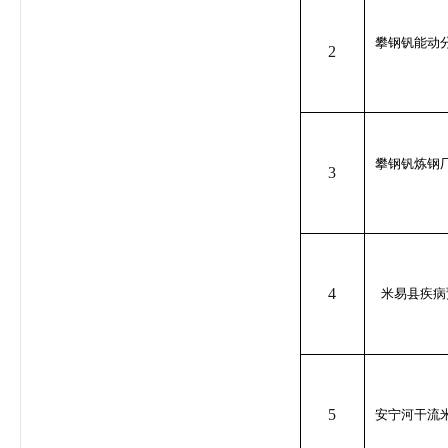
攀钢钒能动
2
攀钢钒炼钢
3
4
米易县疾病
5
安宁河干流