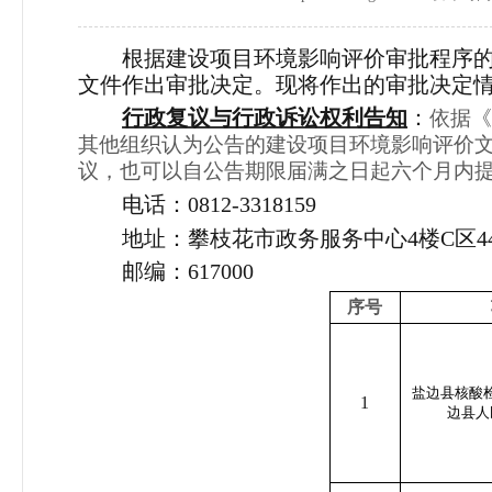
根据建设项目环境影响评价审批程序
文件作出审批决定。现将作出的审批决定
行政复议与行政诉讼权利告知
：
依据
其他组织认为公告的建设项目环境影响评价
议，也可以自公告期限届满之日起六个月内
电话：
0812-3318159
地址：攀枝花市政务服务中心
4
楼
C
区
4
邮编：
617000
序号
盐边县核酸
1
边县人