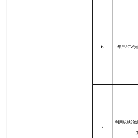
6
年产8GW
利用钒铁冶炼
7