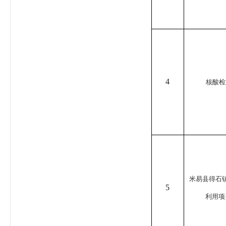
4
核酸检
米易县得石
5
利用项