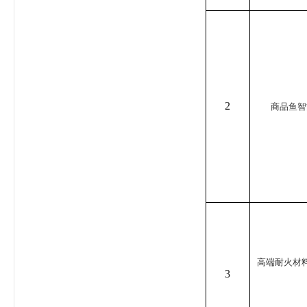
2
商品鱼智
高端耐火材
3