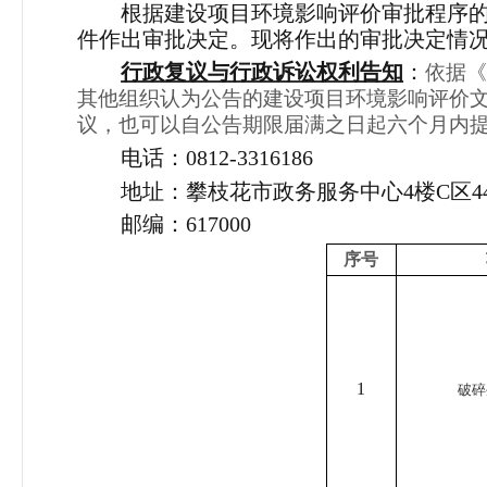
根据建设项目环境影响评价审批程序的
件作出审批决定。现将作出的审批决定情
行政复议与行政诉讼权利告知
：
依据
其他组织认为公告的建设项目环境影响评价
议，也可以自公告期限届满之日起六个月内
电话：0812-3316186
地址：攀枝花市政务服务中心
4
楼
C
区
4
邮编：617000
序号
1
破碎