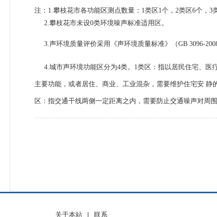
注：
1.
攀枝花市各功能区测点数量：
1
类区
1
个，
2
类区
6
个，
3
2.
攀枝花市未设
0
类环境噪声标准适用区。
3.
声环境质量评价采用《声环境质量标准》（
GB 3096-200
4.
城市声环境功能区分为
4
类。
1
类区：指以居民住宅、医
主要功能，或者居住、商业、工业混杂，需要维护住宅安 静
区：指交通干线两侧一定距离之内，需要防止交通噪声对周
关于本站
|
联系