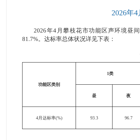
202
6
年
4
202
6
年
4
月攀枝花市功能区声环境
昼
81.7
%
。
达标率
总体状况
详见
下
表
：
1
类
功能区类别
昼
夜
4
月
达标率(%)
93.3
96.7