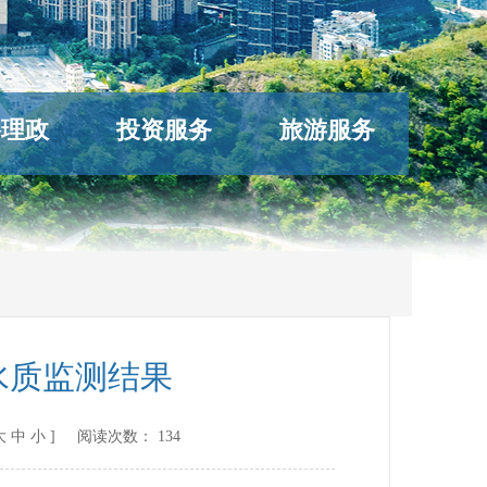
络理政
投资服务
旅游服务
水质监测结果
大
中
小
] 阅读次数：
134