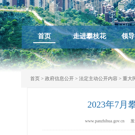
首页
走进攀枝花
领导
首页
>
政府信息公开
>
法定主动公开内容
>
重大
2023年
www.panzhihua.gov.c