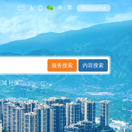
简
|
繁
网站支持IPv6
花城
社保