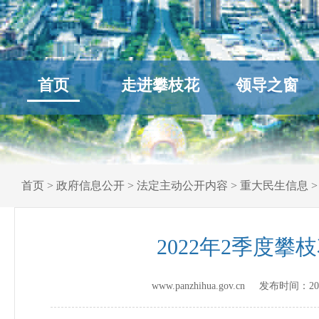
首页
走进攀枝花
领导之窗
首页
>
政府信息公开
>
法定主动公开内容
>
重大民生信息
2022年2季度
www.panzhihua.gov.cn 发布时间：
20