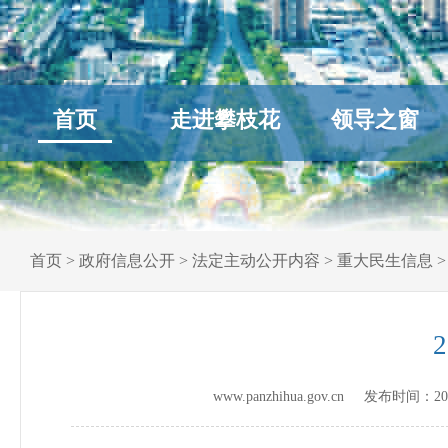
首页
走进攀枝花
领导之窗
首页
>
政府信息公开
>
法定主动公开内容
>
重大民生信息
www.panzhihua.gov.cn 发布时间：
20