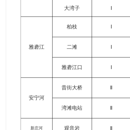
大湾子
Ⅰ
柏枝
Ⅰ
雅砻江
二滩
Ⅰ
雅砻江口
Ⅰ
昔街大桥
Ⅱ
安宁河
湾滩电站
Ⅱ
观音岩
Ⅱ
新庄河