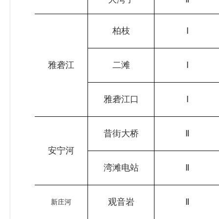
柏枝
Ⅰ
雅砻江
二滩
Ⅰ
雅砻江口
Ⅰ
昔街大桥
Ⅱ
安宁河
湾滩电站
Ⅱ
观音岩
Ⅱ
新庄河