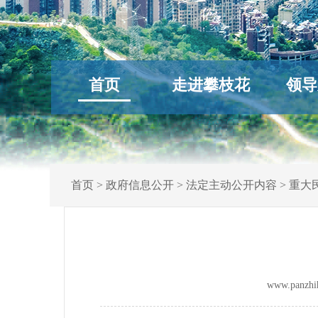
首页
走进攀枝花
领导
首页
>
政府信息公开
>
法定主动公开内容
>
重大
www.panz