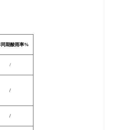
年同期酸雨率%
/
/
/