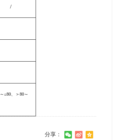
/
≤80、＞80～
分享：