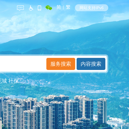
简
|
繁
网站支持IPv6
花城
社保