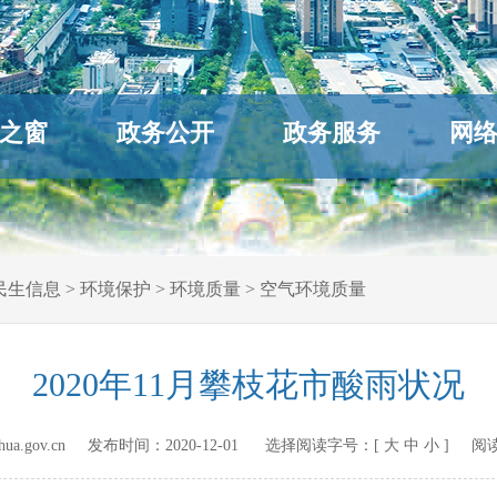
之窗
政务公开
政务服务
网
民生信息
>
环境保护
>
环境质量
>
空气环境质量
2020年11月攀枝花市酸雨状况
hihua.gov.cn 发布时间：
2020-12-01
选择阅读字号：[
大
中
小
] 阅