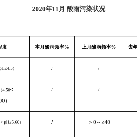
2020
年11
月
酸雨污染状况
程度
本月酸雨频率%
上月酸雨频率%
去
H≤4.5）
/
/
<
/
/
4.50
.00）
/
＞0～≤40
 pH≤5.60）