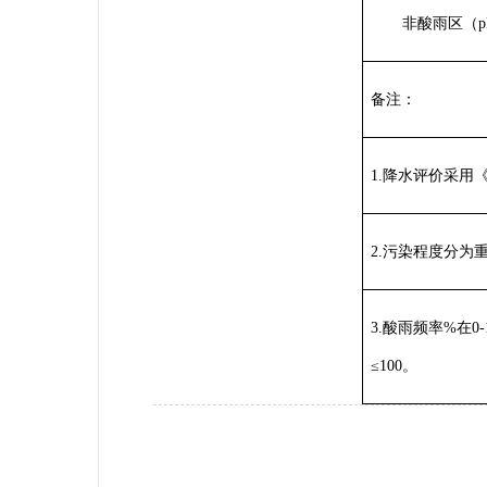
非酸雨区（pH
备注：
1.降水评价采用《
2.污染程度分为重
3.酸雨频率%在0
≤100。