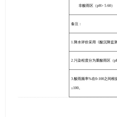
非酸雨区（pH> 5.60）
备注：
1.降水评价采用《酸沉降监测技术
2.污染程度分为重酸雨区（pH
3.酸雨频率%在0-100之间
≤100。