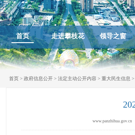
首页
走进攀枝花
领导之窗
首页
>
政府信息公开
>
法定主动公开内容
>
重大民生信息
2
www.panzhihua.go