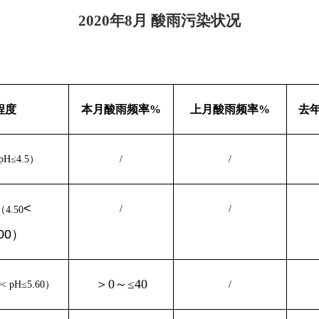
2020
年8
月
酸雨污染状况
程度
本月酸雨频率%
上月酸雨频率%
去
H≤4.5）
/
/
<
/
/
4.50
.00）
＞0～≤40
 pH≤5.60）
/