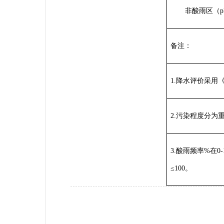
非酸雨区（pH
备注：
1.降水评价采用《
2.污染程度分为重
3.酸雨频率%在0
≤100。