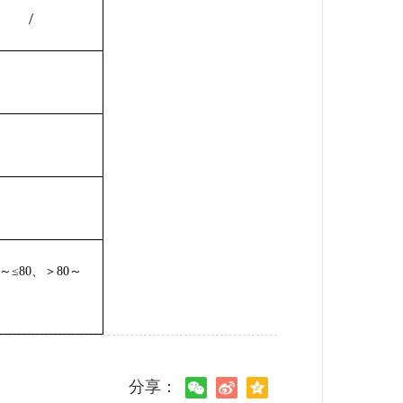
/
≤80、＞80～
分享：