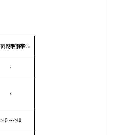
年同期酸雨率%
/
/
＞0～≤40