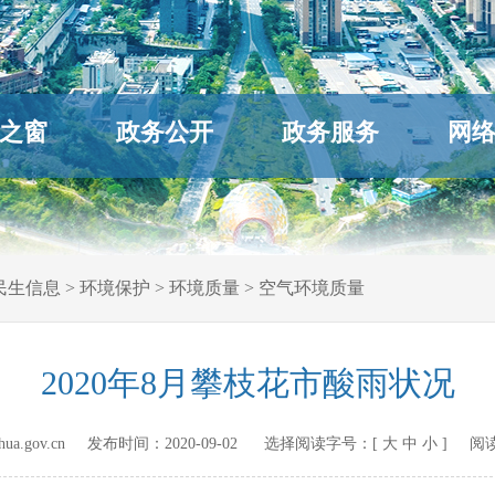
之窗
政务公开
政务服务
网
民生信息
>
环境保护
>
环境质量
>
空气环境质量
2020年8月攀枝花市酸雨状况
hihua.gov.cn 发布时间：
2020-09-02
选择阅读字号：[
大
中
小
] 阅