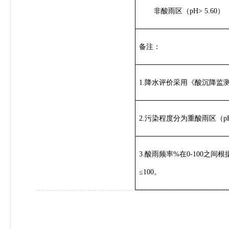
非酸雨区（pH> 5.60）
备注：
1.降水评价采用《酸沉降监测技术
2.污染程度分为重酸雨区（pH
3.酸雨频率%在0-100之间
≤100。