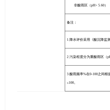
非酸雨区（pH> 5.60）
备注：
1.降水评价采用《酸沉降监测技术
2.污染程度分为重酸雨区（pH
3.酸雨频率%在0-100之间
≤100。