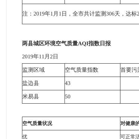
注：2019年1月1日，全市共计监测306天，达标2
两县城区环境空气质量AQI指数日报
2019年11月2日
监测区域
空气质量指数
首要污
盐边县
43
米易县
50
空气质量状况
对健康
优
可正常