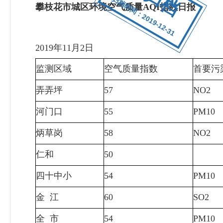
归档时间：2019-12-31
攀枝花市城区环境空气质量AQI指数日报
2019年11月2日
监测区域
空气质量指数
首要污
弄弄坪
57
NO2
河门口
55
PM10
炳草岗
58
NO2
仁和
50
四十中小
54
PM10
金 江
60
SO2
全 市
54
PM10