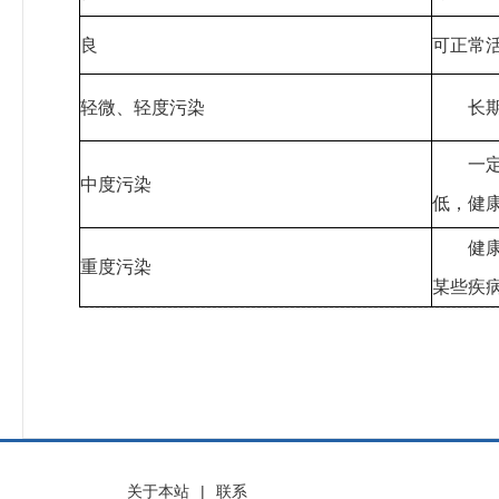
良
可正常
轻微、轻度污染
长期接
一定时
中度污染
低，健
健康人
重度污染
某些疾
关于本站
|
联系