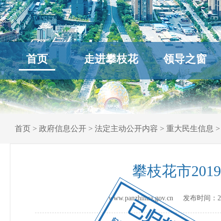
首页
走进攀枝花
领导之窗
首页
>
政府信息公开
>
法定主动公开内容
>
重大民生信息
攀枝花市201
www.panzhihua.gov.cn 发布时间：
2
已归档