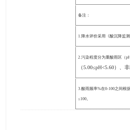
备注：
1.降水评价采用《酸沉降监测技术
2.污染程度分为重酸雨区（p
（5.00
≤
pH
<5.60）、
非
3.酸雨频率%在0-100之间
≤100。