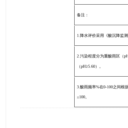
备注：
1.降水评价采用《酸沉降监测技术
2.污染程度分为重酸雨区（p
≥
（pH
5.60）
。
3.酸雨频率%在0-100之间
≤100。