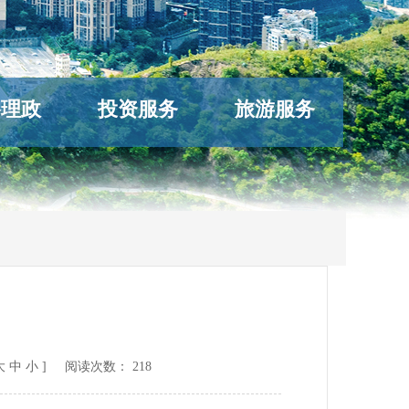
络理政
投资服务
旅游服务
大
中
小
] 阅读次数：
218