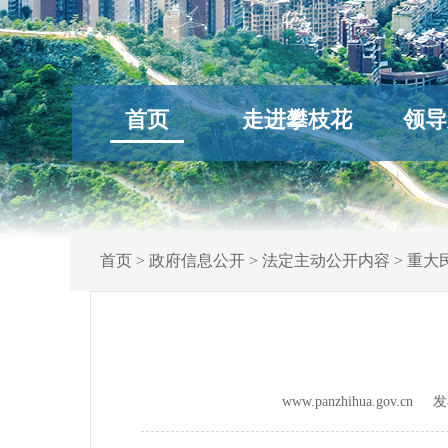
首页
走进攀枝花
领导
首页
>
政府信息公开
>
法定主动公开内容
>
重大
www.panzhihua.gov.c