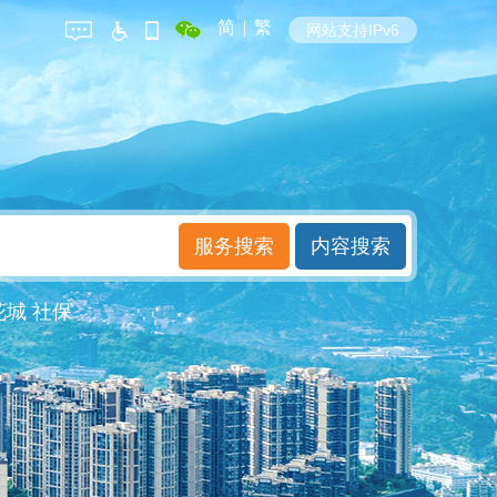
简
|
繁
网站支持IPv6
花城
社保