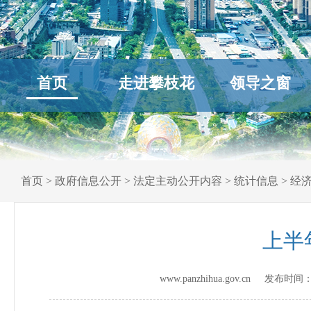
首页
走进攀枝花
领导之窗
首页
>
政府信息公开
>
法定主动公开内容
>
统计信息
>
经
上半
www.panzhihua.gov.cn 发布时间