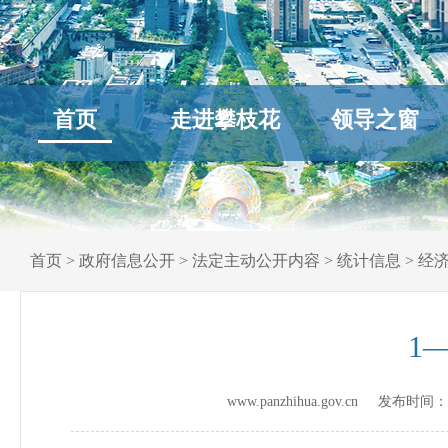
首页
走进攀枝花
领导之窗
首页
>
政府信息公开
>
法定主动公开内容
>
统计信息
>
经
1
www.panzhihua.gov.cn 发布时间：