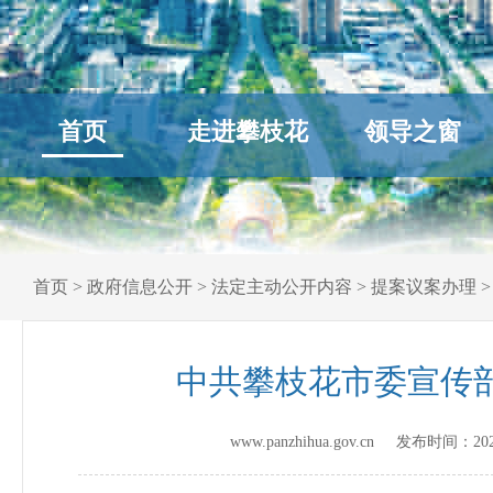
首页
走进攀枝花
领导之窗
首页
>
政府信息公开
>
法定主动公开内容
>
提案议案办理
中共攀枝花市委宣传部
www.panzhihua.gov.cn 发布时间：
20