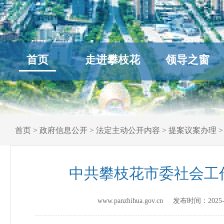
首页
走进攀枝花
领导之窗
首页
>
政府信息公开
>
法定主动公开内容
>
提案议案办理
中共攀枝花市委社会工
www.panzhihua.gov.cn 发布时间：
2025