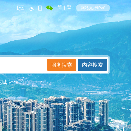
简
|
繁
网站支持IPv6
花城
社保