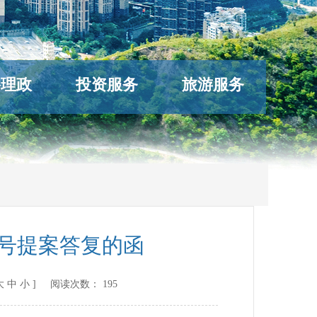
络理政
投资服务
旅游服务
9号提案答复的函
大
中
小
] 阅读次数：
195