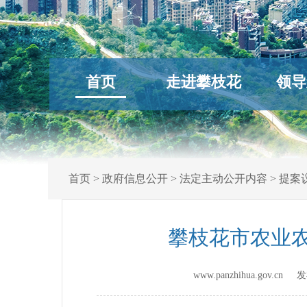
首页
走进攀枝花
领导
首页
>
政府信息公开
>
法定主动公开内容
>
提案
攀枝花市农业农
www.panzhihua.gov.c