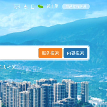
简
|
繁
网站支持IPv6
花城
社保