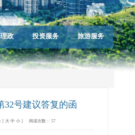
络理政
投资服务
旅游服务
32号建议答复的函
：[
大
中
小
] 阅读次数：
57