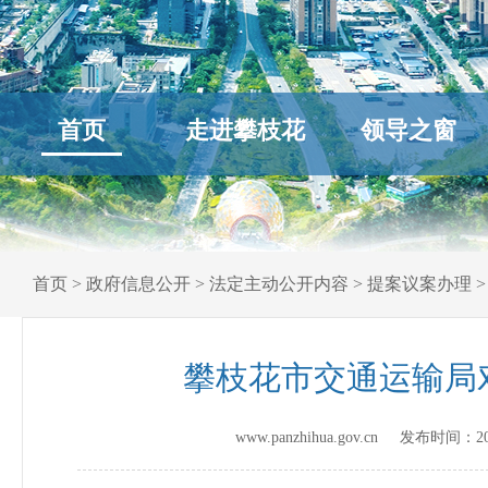
首页
走进攀枝花
领导之窗
首页
>
政府信息公开
>
法定主动公开内容
>
提案议案办理
攀枝花市交通运输局
www.panzhihua.gov.cn 发布时间：
2