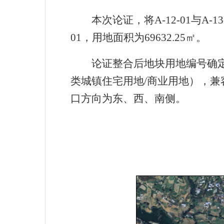
本次论证，将
A-12-01
与
A-13
01
，用地面积为
69632.25
㎡。
论证整合后地块用地编号确
类城镇住宅用地
/
商业用地），兼
口方向为东、西、南侧。