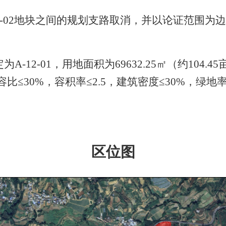
-02
地块之间的规划支路取消，并以论证范围为
定为
A-12-01
，用地面积为
69632.25
㎡（约
104.45
容比≤
30%
，容积率≤
2.5
，建筑密度≤
30%
，绿地率
区位图