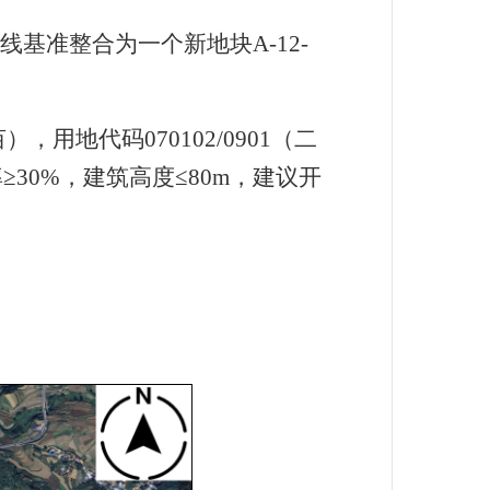
边线基准整合为一个新地块
A-12-
亩），用地代码
070102/0901
（二
≥
30%
，建筑高度≤
80m
，建议开