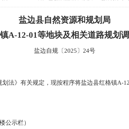
盐边县自然资源和规划局
镇
A-12-01
等地块及相关道路规划
盐边自规〔
2025
〕
24
号
规划法》有关规定，现按程序将盐边县红格镇
A-1
楼公示栏）