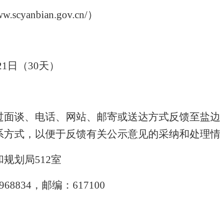
ww.scyanbian.gov.cn/
）
21
日（
30
天）
过面谈、电话、网站、邮寄或送达方式反馈至盐
系方式，以便于反馈有关公示意见的采纳和处理
和规划局
512
室
968834
，邮编：
617100