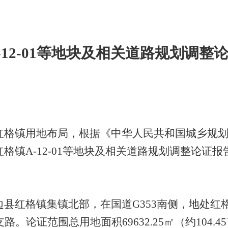
12-01
等地块及相关道路规划调整
红格镇用地布局，根据《中华人民共和国城乡规
红格镇
A-12-01
等地块及相关道路规划调整论证报
边县红格镇集镇北部，在国道
G353
南侧，地处红
支路。论证范围总用地面积
69632.25
㎡（约
104.45