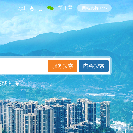
简
|
繁
网站支持IPv6
花城
社保