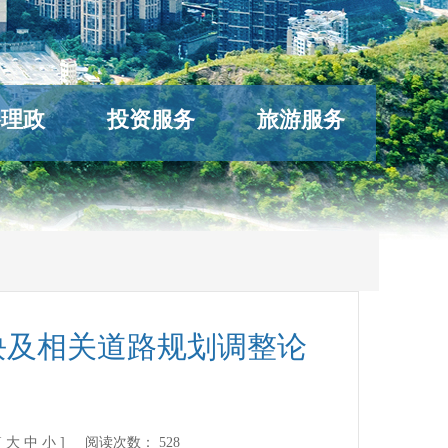
络理政
投资服务
旅游服务
地块及相关道路规划调整论
[
大
中
小
] 阅读次数：
528