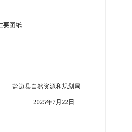
主要图纸
盐边县自然资源和规划局
2025
年
7
月
2
2
日