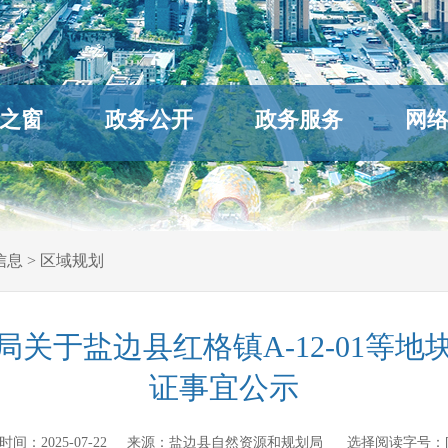
之窗
政务公开
政务服务
网
信息
>
区域规划
关于盐边县红格镇A-12-01等
证事宜公示
发布时间：
2025-07-22
来源：
盐边县自然资源和规划局
选择阅读字号：